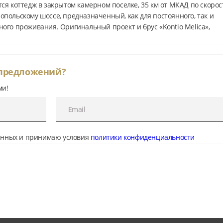
ся коттедж в закрытом камерном поселке, 35 км от МКАД по скоро
польскому шоссе, предназначенный, как для постоянного, так и
ого проживания. Оригинальный проект и брус «Kontio Melica»,
дия. Фундамент свайно-ленточный, крыша металлочерепица с
нием, межэтажные перекрытия деревянные. Общая площадь дома 
ланировочным решением предусмотрено: гостиная, кухня, столовая 
 предложений?
простр...
ми!
данных и принимаю условия
политики конфиденциальности