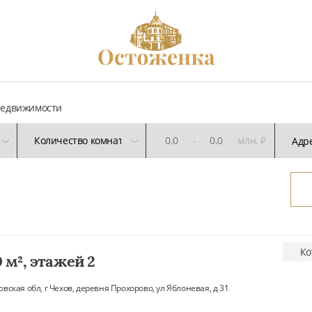
недвижимости
-
млн. ₽
Ко
0 м², этажей 2
вская обл, г Чехов, деревня Прохорово, ул Яблоневая, д 31